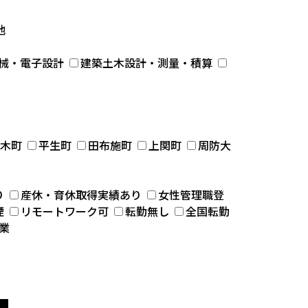
他
械・電子設計
建築土木設計・測量・積算
木町
平生町
田布施町
上関町
周防大
り
産休・育休取得実績あり
女性管理職登
煙
リモートワーク可
転勤無し
全国転勤
業