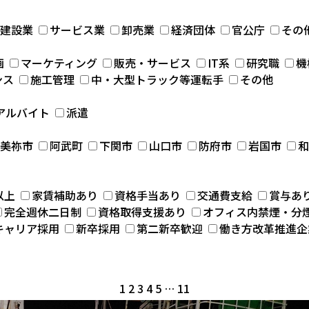
建設業
サービス業
卸売業
経済団体
官公庁
その
画
マーケティング
販売・サービス
IT系
研究職
機
ンス
施工管理
中・大型トラック等運転手
その他
アルバイト
派遣
美祢市
阿武町
下関市
山口市
防府市
岩国市
和
以上
家賃補助あり
資格手当あり
交通費支給
賞与あ
完全週休二日制
資格取得支援あり
オフィス内禁煙・分
キャリア採用
新卒採用
第二新卒歓迎
働き方改革推進企
1
2
3
4
5
…
11