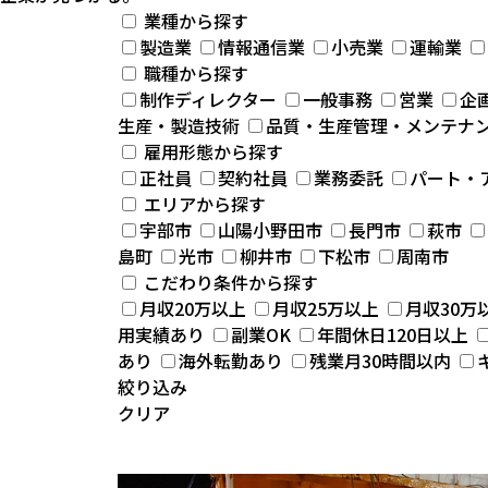
業種
から探す
製造業
情報通信業
小売業
運輸業
職種
から探す
制作ディレクター
一般事務
営業
企
生産・製造技術
品質・生産管理・メンテナ
雇用形態
から探す
正社員
契約社員
業務委託
パート・
エリア
から探す
宇部市
山陽小野田市
長門市
萩市
島町
光市
柳井市
下松市
周南市
こだわり条件
から探す
月収20万以上
月収25万以上
月収30万
用実績あり
副業OK
年間休日120日以上
あり
海外転勤あり
残業月30時間以内
絞り込み
クリア